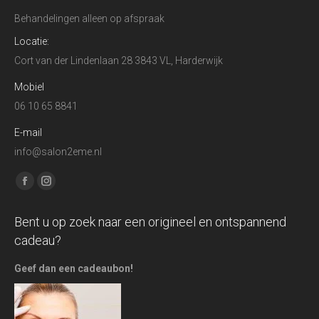
Behandelingen alleen op afspraak
Locatie:
Cort van der Lindenlaan 28 3843 VL, Harderwijk
Mobiel
06 10 65 8841
E-mail
info@salon2eme.nl
Find us on:
Facebook
Instagram
page
page
Bent u op zoek naar een origineel en ontspannend
opens
opens
cadeau?
in
in
new
new
Geef dan een cadeaubon!
window
window