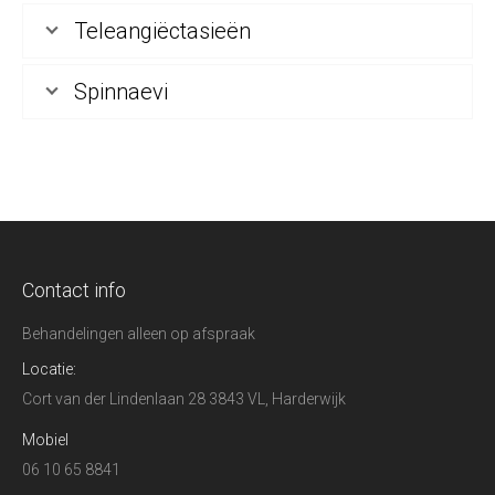
Teleangiëctasieën
Spinnaevi
Contact info
Behandelingen alleen op afspraak
Locatie:
Cort van der Lindenlaan 28 3843 VL, Harderwijk
Mobiel
06 10 65 8841