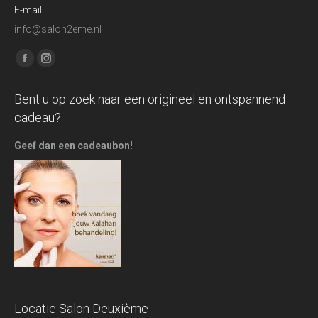
E-mail
info@salon2eme.nl
Find us on:
Facebook
Instagram
page
page
Bent u op zoek naar een origineel en ontspannend
opens
opens
cadeau?
in
in
new
new
Geef dan een cadeaubon!
window
window
Locatie Salon Deuxième