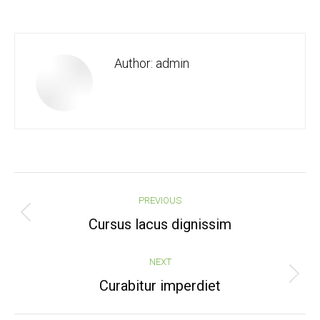
Author:
admin
Post
PREVIOUS
navigation
Previous
Cursus lacus dignissim
post:
NEXT
Next
Curabitur imperdiet
post: