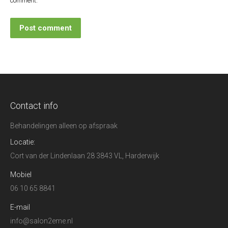
comment.
Post comment
Contact info
Behandelingen alleen op afspraak
Locatie:
Cort van der Lindenlaan 28 3843 VL, Harderwijk
Mobiel
06 10 65 8841
E-mail
info@salon2eme.nl