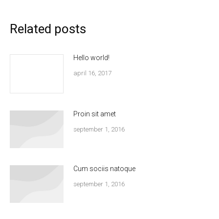
Related posts
Hello world!
april 16, 2017
Proin sit amet
september 1, 2016
Cum sociis natoque
september 1, 2016