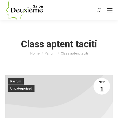
Search:
Class aptent taciti
You are here:
Home
Parfum
Class aptent taciti
Parfum
SEP
1
Uncategorized