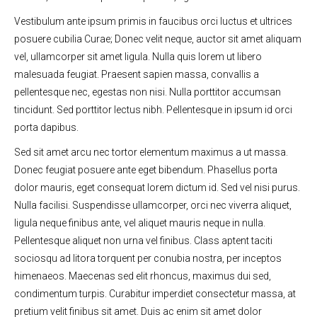
Vestibulum ante ipsum primis in faucibus orci luctus et ultrices
posuere cubilia Curae; Donec velit neque, auctor sit amet aliquam
vel, ullamcorper sit amet ligula. Nulla quis lorem ut libero
malesuada feugiat. Praesent sapien massa, convallis a
pellentesque nec, egestas non nisi. Nulla porttitor accumsan
tincidunt. Sed porttitor lectus nibh. Pellentesque in ipsum id orci
porta dapibus.
Sed sit amet arcu nec tortor elementum maximus a ut massa.
Donec feugiat posuere ante eget bibendum. Phasellus porta
dolor mauris, eget consequat lorem dictum id. Sed vel nisi purus.
Nulla facilisi. Suspendisse ullamcorper, orci nec viverra aliquet,
ligula neque finibus ante, vel aliquet mauris neque in nulla.
Pellentesque aliquet non urna vel finibus. Class aptent taciti
sociosqu ad litora torquent per conubia nostra, per inceptos
himenaeos. Maecenas sed elit rhoncus, maximus dui sed,
condimentum turpis. Curabitur imperdiet consectetur massa, at
pretium velit finibus sit amet. Duis ac enim sit amet dolor